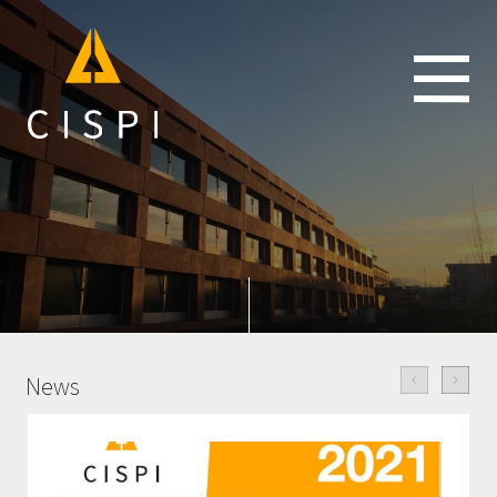
IT
FR
scroll
News